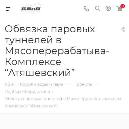
0
Обвязка паровых
туннелей в
Мясоперерабатывающ
Комплексе
“Атяшевский”
—
—
КВиП | Короли воды и пара
Проекты
—
Подбор оборудования
Обвязка паровых туннелей в Мясоперерабатывающем
Комплексе “Атяшевский”