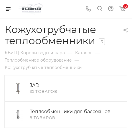
0
Кожухотрубчатые
теплообменники
3
—
—
КВиП | Короли воды и пара
Каталог
—
Теплообменное оборудование
Кожухотрубчатые теплообменники
JAD
35 ТОВАРОВ
Теплообменники для бассейнов
8 ТОВАРОВ