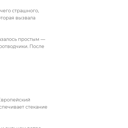
чего страшного,
оторая вызвала
казалось простым —
оотводчики. После
. Европейский
еспечивает стекание