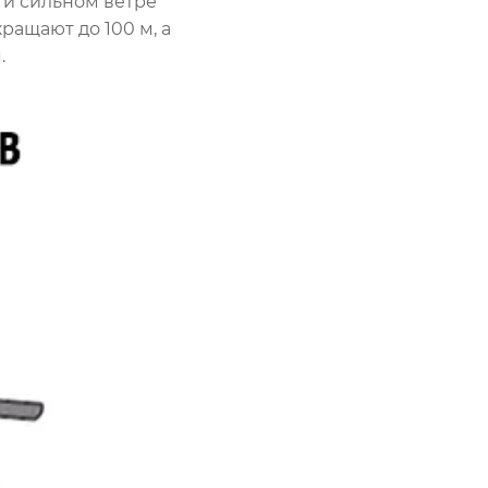
 и сильном ветре
ращают до 100 м, а
.