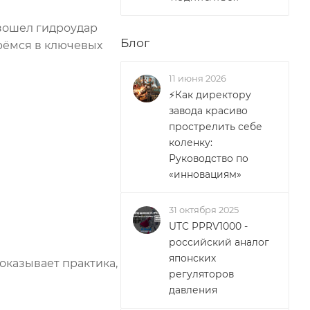
зошел гидроудар
Блог
ерёмся в ключевых
11 июня 2026
⚡Как директору
завода красиво
прострелить себе
коленку:
Руководство по
«инновациям»
31 октября 2025
UTC PPRV1000 -
российский аналог
японских
оказывает практика,
регуляторов
давления