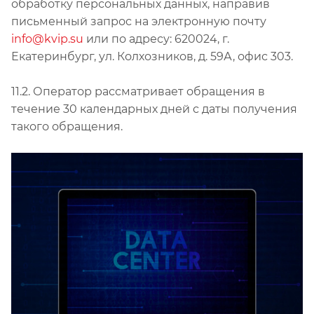
обработку персональных данных, направив
письменный запрос на электронную почту
info@kvip.su
или по адресу: 620024, г.
Екатеринбург, ул. Колхозников, д. 59А, офис 303.
11.2. Оператор рассматривает обращения в
течение 30 календарных дней с даты получения
такого обращения.