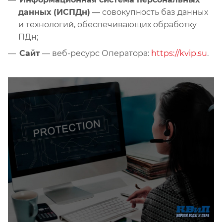
данных (ИСПДн)
— совокупность баз данных
и технологий, обеспечивающих обработку
ПДн;
Сайт
— веб-ресурс Оператора:
https://kvip.su
.